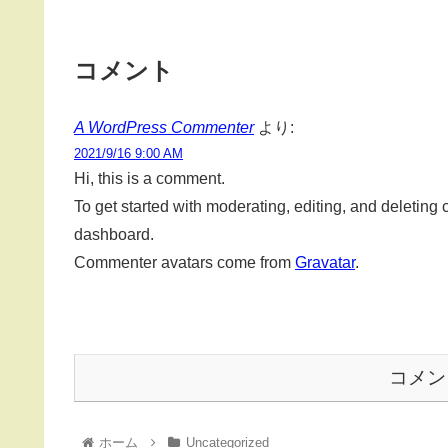
コメント
A WordPress Commenter
より:
2021/9/16 9:00 AM
Hi, this is a comment.
To get started with moderating, editing, and deletin
dashboard.
Commenter avatars come from
Gravatar
.
コメン
ホーム
Uncategorized